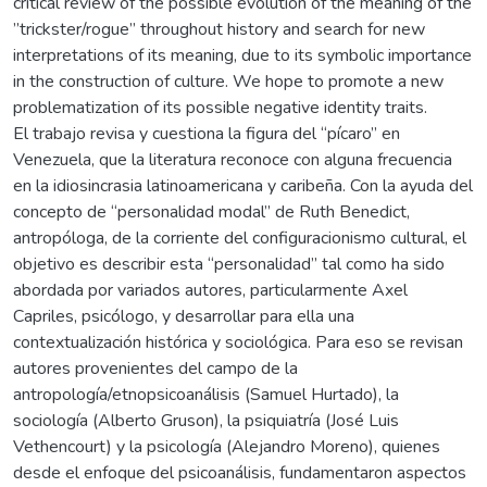
critical review of the possible evolution of the meaning of the
”trickster/rogue” throughout history and search for new
interpretations of its meaning, due to its symbolic importance
in the construction of culture. We hope to promote a new
problematization of its possible negative identity traits.
El trabajo revisa y cuestiona la figura del “pícaro” en
Venezuela, que la literatura reconoce con alguna frecuencia
en la idiosincrasia latinoamericana y caribeña. Con la ayuda del
concepto de “personalidad modal” de Ruth Benedict,
antropóloga, de la corriente del configuracionismo cultural, el
objetivo es describir esta “personalidad” tal como ha sido
abordada por variados autores, particularmente Axel
Capriles, psicólogo, y desarrollar para ella una
contextualización histórica y sociológica. Para eso se revisan
autores provenientes del campo de la
antropología/etnopsicoanálisis (Samuel Hurtado), la
sociología (Alberto Gruson), la psiquiatría (José Luis
Vethencourt) y la psicología (Alejandro Moreno), quienes
desde el enfoque del psicoanálisis, fundamentaron aspectos