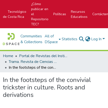
¿Cómo
publicar en
Tecnológico
Recursos
el
Políticas
Contácte
de Costa Rica
Educativos
Repositorio
TEC?
Communities
All of
Statistics
Log In
& Collections
DSpace
Home
Portal de Revistas del Instituto Tecnológico de Costa Rica
Trama. Revista de Ciencias Sociales y Humanidades
In the footsteps of the convivial trickster in culture. Roots and derivations
In the footsteps of the convivial
trickster in culture. Roots and
derivations