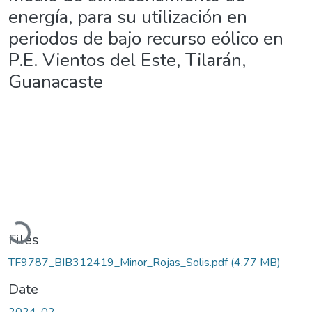
energía, para su utilización en
periodos de bajo recurso eólico en
P.E. Vientos del Este, Tilarán,
Guanacaste
Loading...
Files
TF9787_BIB312419_Minor_Rojas_Solis.pdf
(4.77 MB)
Date
2024-02