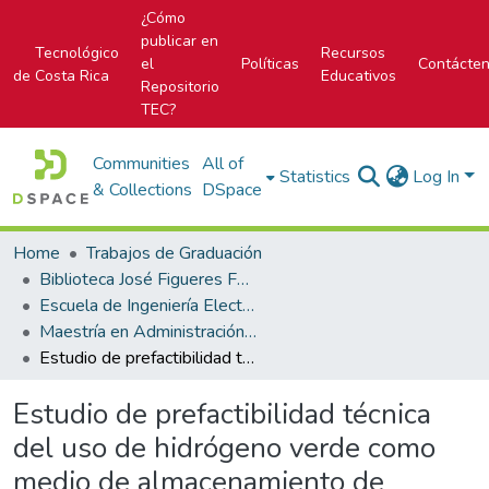
¿Cómo
publicar en
Tecnológico
Recursos
el
Políticas
Contácte
de Costa Rica
Educativos
Repositorio
TEC?
Communities
All of
Statistics
Log In
& Collections
DSpace
Home
Trabajos de Graduación
Biblioteca José Figueres Ferrer
Escuela de Ingeniería Electromecánica
Maestría en Administración de la Ingeniería Electromecánica
Estudio de prefactibilidad técnica del uso de hidrógeno verde como medio de almacenamiento de energía, para su utilización en periodos de bajo recurso eólico en P.E. Vientos del Este, Tilarán, Guanacaste
Estudio de prefactibilidad técnica
del uso de hidrógeno verde como
medio de almacenamiento de