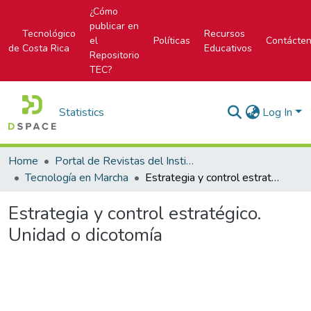
¿Cómo
publicar en
Tecnológico
Recursos
el
Políticas
Contácte
de Costa Rica
Educativos
Repositorio
TEC?
Statistics
Log In
Home
Portal de Revistas del Instituto Tecnológico de Costa Rica
Tecnología en Marcha
Estrategia y control estratégico. Unidad o dicotomía
Estrategia y control estratégico.
Unidad o dicotomía