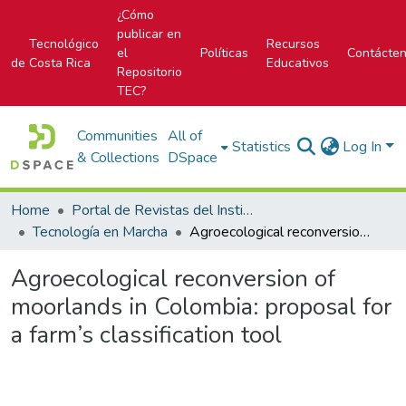
¿Cómo
publicar en
Tecnológico
Recursos
el
Políticas
Contácte
de Costa Rica
Educativos
Repositorio
TEC?
Communities
All of
Statistics
Log In
& Collections
DSpace
Home
Portal de Revistas del Instituto Tecnológico de Costa Rica
Tecnología en Marcha
Agroecological reconversion of moorlands in Colombia: proposal for a farm’s classification tool
Agroecological reconversion of
moorlands in Colombia: proposal for
a farm’s classification tool