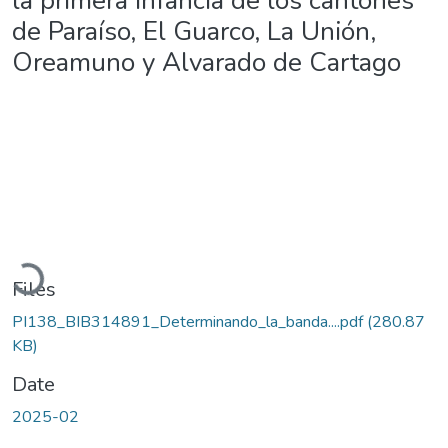
la primera infancia de los cantones
de Paraíso, El Guarco, La Unión,
Oreamuno y Alvarado de Cartago
Loading...
Files
PI138_BIB314891_Determinando_la_banda....pdf
(280.87
KB)
Date
2025-02