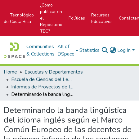
¿Cómo
publicar en
Tecnológico
Recursos
el
Políticas
Contácte
de Costa Rica
Educativos
Repositorio
TEC?
Communities
All of
Statistics
Log In
& Collections
DSpace
Home
Escuelas y Departamentos
Escuela de Ciencias del Lenguaje
Informes de Proyectos de Investigación
Determinando la banda lingüística del idioma inglés según el Marco Común Europeo de las docentes de la primera infancia de los cantones de Paraíso, El Guarco, La Unión, Oreamuno y Alvarado de Cartago
Determinando la banda lingüística
del idioma inglés según el Marco
Común Europeo de las docentes de