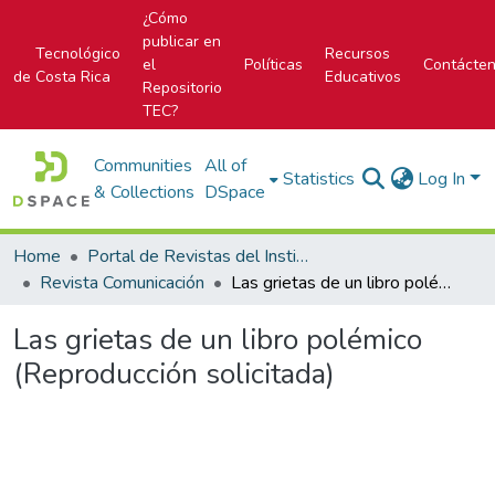
¿Cómo
publicar en
Tecnológico
Recursos
el
Políticas
Contácte
de Costa Rica
Educativos
Repositorio
TEC?
Communities
All of
Statistics
Log In
& Collections
DSpace
Home
Portal de Revistas del Instituto Tecnológico de Costa Rica
Revista Comunicación
Las grietas de un libro polémico (Reproducción solicitada)
Las grietas de un libro polémico
(Reproducción solicitada)