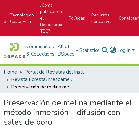
¿Cómo
publicar en
Tecnológico
Recursos
el
Políticas
Contácte
de Costa Rica
Educativos
Repositorio
TEC?
Communities
All of
Statistics
Log In
& Collections
DSpace
Home
Portal de Revistas del Instituto Tecnológico de Costa Rica
Revista Forestal Mesoamericana Kurú
Preservación de melina mediante el método inmersión - difusión con sales de boro
Preservación de melina mediante el
método inmersión - difusión con
sales de boro