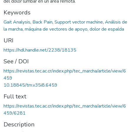
del dolor lumbar en un área remota.
Keywords
Gait Analysis
,
Back Pain
,
Support vector machine
,
Análisis de
la marcha
,
máquina de vectores de apoyo
,
dolor de espalda
URI
https://hdl.handle.net/2238/18135
See / DOI
https://revistas.tec.ac.cr/index.php/tec_marcha/article/view/6
459
10.18845/tm.v35i8.6459
Full text
https://revistas.tec.ac.cr/index.php/tec_marcha/article/view/6
459/6281
Description