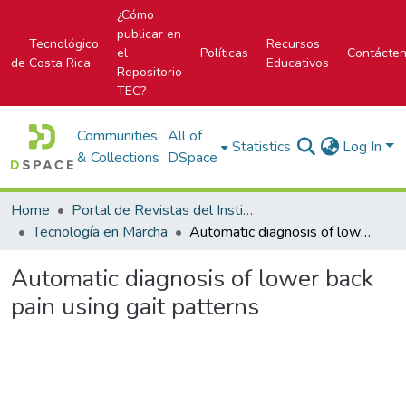
¿Cómo
publicar en
Tecnológico
Recursos
el
Políticas
Contácte
de Costa Rica
Educativos
Repositorio
TEC?
Communities
All of
Statistics
Log In
& Collections
DSpace
Home
Portal de Revistas del Instituto Tecnológico de Costa Rica
Tecnología en Marcha
Automatic diagnosis of lower back pain using gait patterns
Automatic diagnosis of lower back
pain using gait patterns