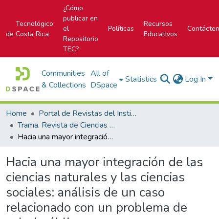
¿Cómo
publicar en
Tecnológico
Recursos
el
Políticas
Contácte
de Costa Rica
Educativos
Repositorio
TEC?
Communities
All of
Statistics
Log In
& Collections
DSpace
Home
Portal de Revistas del Instituto Tecnológico de Costa Rica
Trama. Revista de Ciencias Sociales y Humanidades
Hacia una mayor integración de las ciencias naturales y las ciencias sociales: análisis de un caso relacionado con un problema de salud pública
Hacia una mayor integración de las
ciencias naturales y las ciencias
sociales: análisis de un caso
relacionado con un problema de