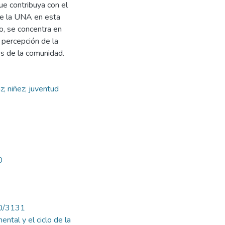
ue contribuya con el
 de la UNA en esta
o, se concentra en
a percepción de la
es de la comunidad.
az; niñez; juventud
0
430/3131
ental y el ciclo de la