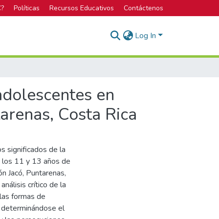
C?
Políticas
Recursos Educativos
Contáctenos
Log In
 adolescentes en
tarenas, Costa Rica
s significados de la
e los 11 y 13 años de
ón Jacó, Puntarenas,
nálisis crítico de la
y las formas de
e; determinándose el