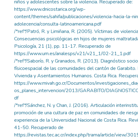
niños y adolescentes sobre la violencia. Recuperado de:
https://www.dnicostarica.org/wp-
content/themes/sahifa/publicaciones/violencia-hacia-la-ni
adolecencia/consulta-latinoamericana.pdf
/*ref*/Patró, R. y Limiñana, R. (2005). Víctimas de violencia 
Consecuencias psicológicas en hijos de mujeres maltratad
Psicología, 21 (1), pp. 11-17. Recuperado de
https://www.um.es/analesps/v21/v21_1/02-21_1.pdf
/*ref*/Saborío, R. y Granados, R. (2013). Diagnóstico socio
físicoespacial de las comunidades del cantón de Garabito. 
Vivienda y Asentamientos Humanos. Costa Rica. Recuper
https://www.mivah.go.cr/Documentos/investigaciones_dia
os_planes_intervencion/2013/GARABITO/DIAGNOSTI
df
/*ref*/Sánchez, N. y Chan, J. (2016). Articulación interinstit
promoción de una cultura de paz en comunidades de riesgo 
experiencia de la Universidad Nacional de Costa Rica. Revi
41-50. Recuperado de
https://revistas.tec.ac.cr/index.php/trama/article/view/3