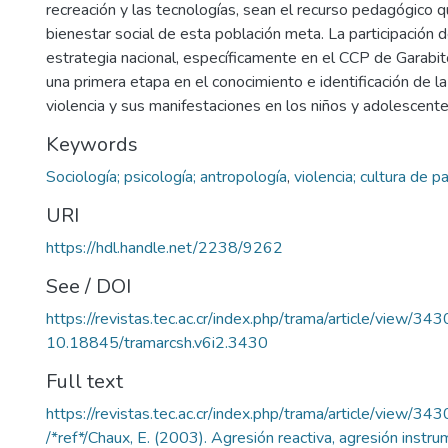
recreación y las tecnologías, sean el recurso pedagógico q
bienestar social de esta población meta. La participación
estrategia nacional, específicamente en el CCP de Garabit
una primera etapa en el conocimiento e identificación de l
violencia y sus manifestaciones en los niños y adolescent
Keywords
Sociología; psicología; antropología
,
violencia; cultura de p
URI
https://hdl.handle.net/2238/9262
See / DOI
https://revistas.tec.ac.cr/index.php/trama/article/view/343
10.18845/tramarcsh.v6i2.3430
Full text
https://revistas.tec.ac.cr/index.php/trama/article/view/3
/*ref*/Chaux, E. (2003). Agresión reactiva, agresión instrum