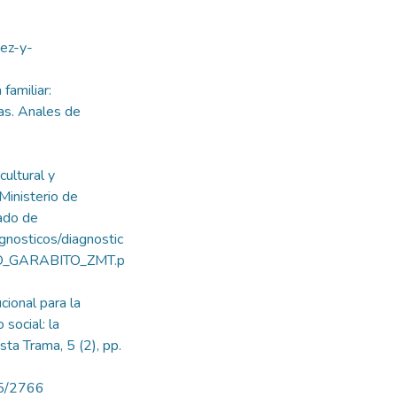
nez-y-
familiar:
as. Anales de
cultural y
Ministerio de
ado de
gnosticos/diagnostic
CO_GARABITO_ZMT.p
ucional para la
social: la
sta Trama, 5 (2), pp.
015/2766