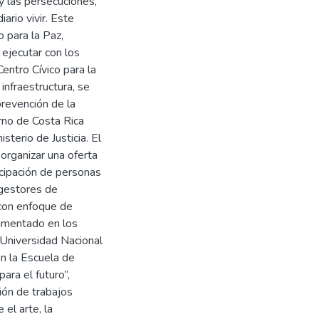
y las persecuciones,
ario vivir. Este
 para la Paz,
 ejecutar con los
entro Cívico para la
infraestructura, se
prevención de la
erno de Costa Rica
sterio de Justicia. El
organizar una oferta
icipación de personas
ogestores de
 con enfoque de
damentado en los
 Universidad Nacional
n la Escuela de
ara el futuro”,
ción de trabajos
el arte, la