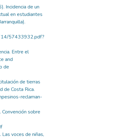
6). Incidencia de un
extual en estudiantes
arranquilla).
4/714/57433932.pdf?
ncia. Entre el
nce and
o de
tulación de tierras
d de Costa Rica.
ampesinos-reclaman-
. Convención sobre
f
 Las voces de niñas,