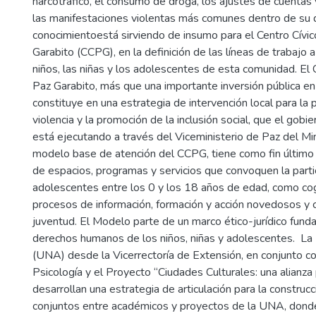
narcotráfico, el consumo de droga, los ajustes de cuentas 
las manifestaciones violentas más comunes dentro de su di
conocimientoestá sirviendo de insumo para el Centro Cívico
Garabito (CCPG), en la definición de las líneas de trabajo a
niños, las niñas y los adolescentes de esta comunidad. El C
Paz Garabito, más que una importante inversión pública en 
constituye en una estrategia de intervención local para la 
violencia y la promoción de la inclusión social, que el gobi
está ejecutando a través del Viceministerio de Paz del Mini
modelo base de atención del CCPG, tiene como fin último 
de espacios, programas y servicios que convoquen la part
adolescentes entre los 0 y los 18 años de edad, como c
procesos de información, formación y acción novedosos y
juventud. El Modelo parte de un marco ético-jurídico fun
derechos humanos de los niños, niñas y adolescentes. La
(UNA) desde la Vicerrectoría de Extensión, en conjunto co
Psicología y el Proyecto “Ciudades Culturales: una alianza p
desarrollan una estrategia de articulación para la construc
conjuntos entre académicos y proyectos de la UNA, donde 