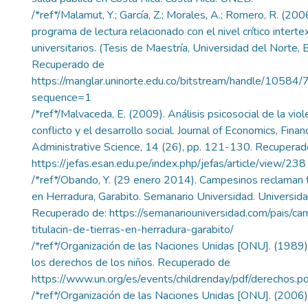
/*ref*/Malamut, Y.; García, Z.; Morales, A.; Romero, R. (200
programa de lectura relacionado con el nivel crítico intert
universitarios. (Tesis de Maestría, Universidad del Norte, B
Recuperado de
https://manglar.uninorte.edu.co/bitstream/handle/1058
sequence=1
/*ref*/Malvaceda, E. (2009). Análisis psicosocial de la viole
conflicto y el desarrollo social. Journal of Economics, Fina
Administrative Science, 14 (26), pp. 121-130. Recuperad
https://jefas.esan.edu.pe/index.php/jefas/article/view/238
/*ref*/Obando, Y. (29 enero 2014). Campesinos reclaman ti
en Herradura, Garabito. Semanario Universidad. Universida
Recuperado de: https://semanariouniversidad.com/pais/c
titulacin-de-tierras-en-herradura-garabito/
/*ref*/Organización de las Naciones Unidas [ONU]. (1989)
los derechos de los niños. Recuperado de
https://www.un.org/es/events/childrenday/pdf/derechos.pd
/*ref*/Organización de las Naciones Unidas [ONU]. (2006).