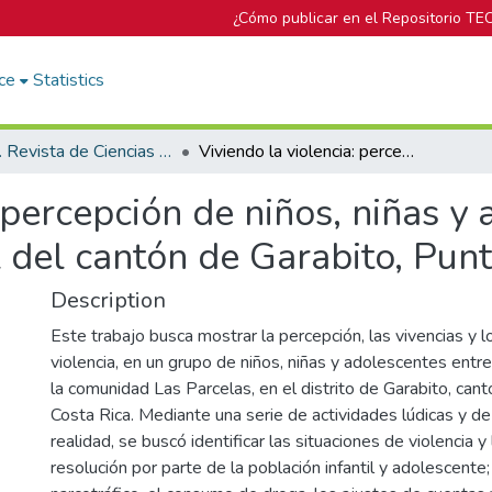
¿Cómo publicar en el Repositorio TE
ce
Statistics
Trama. Revista de Ciencias Sociales y Humanidades
Viviendo la violencia: percepción de niños, niñas y adolescentes en zonas de riesgo social del cantón de Garabito, Puntarenas, Costa Rica
 percepción de niños, niñas y
l del cantón de Garabito, Pun
Description
Este trabajo busca mostrar la percepción, las vivencias y lo
violencia, en un grupo de niños, niñas y adolescentes entr
la comunidad Las Parcelas, en el distrito de Garabito, cant
Costa Rica. Mediante una serie de actividades lúdicas y de a
realidad, se buscó identificar las situaciones de violencia 
resolución por parte de la población infantil y adolescent