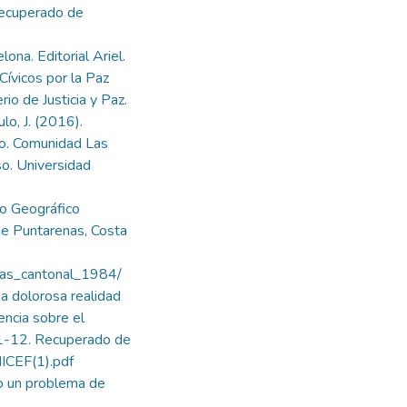
 Recuperado de
lona. Editorial Ariel.
Cívicos por la Paz
rio de Justicia y Paz.
lo, J. (2016).
co. Comunidad Las
so. Universidad
to Geográfico
de Puntarenas, Costa
tlas_cantonal_1984/
una dolorosa realidad
encia sobre el
. 1-12. Recuperado de
ICEF(1).pdf
mo un problema de