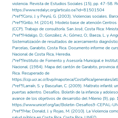
violencia. Revista de Estudios Sociales (15), pp. 47-58.
https://www.redalyc.org/articulo.oa?id=81501504
/*ref*/Corsi, J. y Peyrú, G. (2003). Violencias sociales. Barce
/*ref*/Grillo, M. (2014). Modelo base de atención Centros 
(CCP). Trabajo de consultoría. San José, Costa Rica: Ministe
/*ref*/Hidalgo, D.; González, A.; Gómez, O.; Baeza, L. y Angu
Sistematización de resultados de acercamiento diagnósti
Parcelas, Garabito, Costa Rica. Documento informe de cur
Nacional de Costa Rica, Heredia.
/*ref*/Instituto de Fomento y Asesoría Municipal e Institu
Nacional. (1984). Mapa del cantón de Garabito, provincia 
Rica. Recuperado de
https://ccp.ucr.ac.cr/bvp/mapoteca/CostaRica/generales/a
/*ref*/Larraín, S. y Bascuñan, C. (2009). Maltrato infantil: 
puertas adentro. Desafíos. Boletín de la infancia y adolesc
avance de los objetivos de desarrollo del Milenio (9), pp
https://www.unicef.org/lac/Boletin-Desafios9-CEPAL-UN
/*ref*/Mac Donald, J. y Rojas, M. (2010). La Violencia co
salud pública en Costa Rica. Costa Rica. UNED.