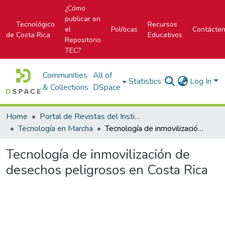
¿Cómo
publicar en
Tecnológico
Recursos
el
Políticas
Contácte
de Costa Rica
Educativos
Repositorio
TEC?
Communities
All of
Statistics
Log In
& Collections
DSpace
Home
Portal de Revistas del Instituto Tecnológico de Costa Rica
Tecnología en Marcha
Tecnología de inmovilización de desechos peligrosos en Costa Rica
Tecnología de inmovilización de
desechos peligrosos en Costa Rica