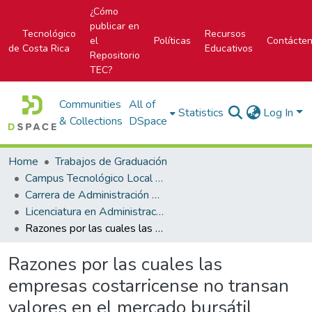
¿Cómo
publicar en
Tecnológico
Recursos
el
Políticas
Contácte
de Costa Rica
Educativos
Repositorio
TEC?
Communities
All of
Statistics
Log In
& Collections
DSpace
Home
Trabajos de Graduación
Campus Tecnológico Local San José
Carrera de Administración de Empresa
Licenciatura en Administración de Empresas
Razones por las cuales las empresas costarricense no transan valores en el mercado bursátil nacional
Razones por las cuales las
empresas costarricense no transan
valores en el mercado bursátil