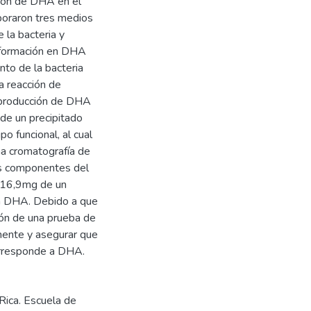
ción de DHA en el
boraron tres medios
 la bacteria y
nsformación en DHA
nto de la bacteria
la reacción de
a producción de DHA
de un precipitado
o funcional, al cual
a cromatografía de
ás componentes del
n 16,9mg de un
la DHA. Debido a que
ción de una prueba de
amente y asegurar que
orresponde a DHA.
Rica. Escuela de