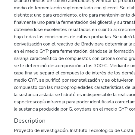
usando medios de cultivo adecuados y verificar la produc
medio de fermentación suplementado con glicerol. Se ela
distintos: uno para crecimiento, otro para mantenimiento de
finalmente uno para la fermentación del glicerol y su tra
obteniéndose excelentes resultados en cuanto al crecimie
bajo todas las condiciones de cultivo probadas. Se utilizó 
derivatización con el reactivo de Brady para determinar l
en el medio GYP para fermentación, dándose la formación 
naranja característico de compuestos con cetona como grup
se le determinó descomposición a los 300ºC. Mediante un
capa fina se separó el compuesto de interés de los dem
medio GYP, se purificó por recristalización y se obtuviero
compuesto con las macropropiedades características de 
la sustancia aislada se hidrató es indispensable la realiza
espectroscopía infrarroja para poder identificarla correct
la sustancia producida por G. oxydans en el medio GYP c
Description
Proyecto de investigación. Instituto Tecnológico de Costa 