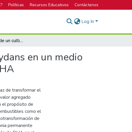
C?
Políticas
Recursos Educativos
Contáctenos
Log In
Establecimiento de un cultivo de Gluconobacter oxydans en un medio rico en glicerol para determinar la producción de DHA
xydans en un medio
 DHA
az de transformar el
 valor agregado
n el propósito de
combustibles como el
 biotransformación de
lonia permanente