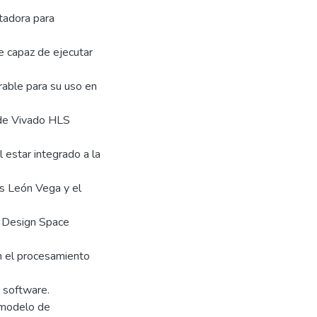
utadora para
e capaz de ejecutar
rable para su uso en
 de Vivado HLS
l estar integrado a la
s León Vega y el
e Design Space
en el procesamiento
 software.
 modelo de