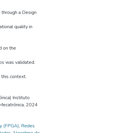
d through a Design
ional quality in
d on the
ios was validated.
 this context.
nica) Instituto
 Mecatrónica, 2024
ay (FPGA)
,
Redes