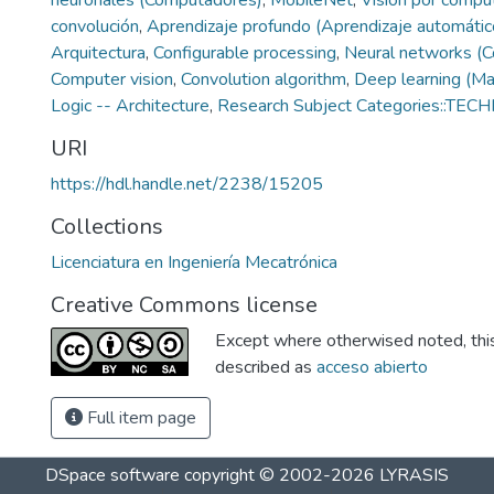
neuronales (Computadores)
,
MobileNet
,
Visión por compu
convolución
,
Aprendizaje profundo (Aprendizaje automátic
Arquitectura
,
Configurable processing
,
Neural networks (
Computer vision
,
Convolution algorithm
,
Deep learning (Ma
Logic -- Architecture
,
Research Subject Categories::TE
URI
https://hdl.handle.net/2238/15205
Collections
Licenciatura en Ingeniería Mecatrónica
Creative Commons license
Except where otherwised noted, this 
described as
acceso abierto
Full item page
DSpace software
copyright © 2002-2026
LYRASIS