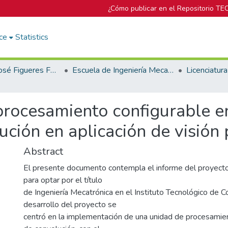
¿Cómo publicar en el Repositorio TE
ce
Statistics
Biblioteca José Figueres Ferrer
Escuela de Ingeniería Mecatrónica (antes era Área Académica de Ingeniería Mecatrónica)
procesamiento configurable 
ución en aplicación de visió
Abstract
El presente documento contempla el informe del proyecto 
para optar por el título
de Ingeniería Mecatrónica en el Instituto Tecnológico de Co
desarrollo del proyecto se
centró en la implementación de una unidad de procesamien