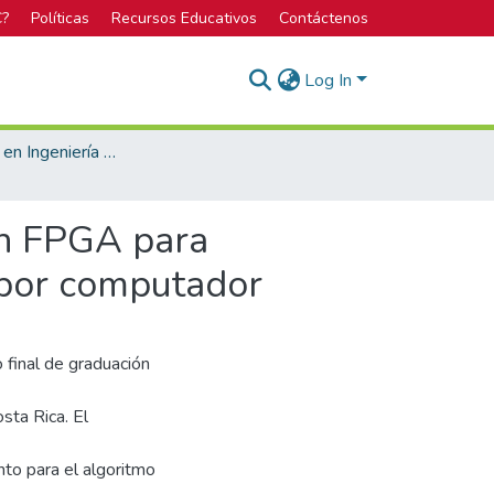
C?
Políticas
Recursos Educativos
Contáctenos
Log In
Licenciatura en Ingeniería Mecatrónica
en FPGA para
n por computador
final de graduación
sta Rica. El
to para el algoritmo