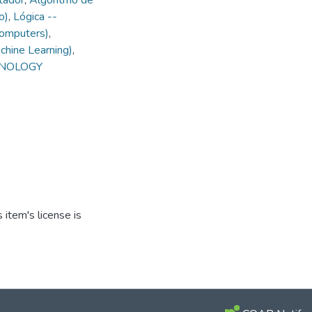
tador
,
Algoritmo de
o)
,
Lógica --
Computers)
,
chine Learning)
,
CHNOLOGY
item's license is