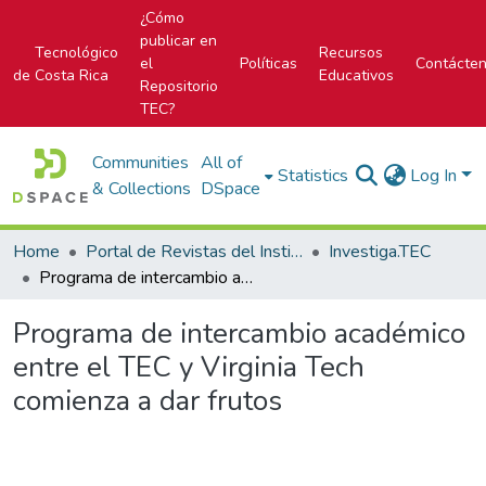
¿Cómo
publicar en
Tecnológico
Recursos
el
Políticas
Contácte
de Costa Rica
Educativos
Repositorio
TEC?
Communities
All of
Statistics
Log In
& Collections
DSpace
Home
Portal de Revistas del Instituto Tecnológico de Costa Rica
Investiga.TEC
Programa de intercambio académico entre el TEC y Virginia Tech comienza a dar frutos
Programa de intercambio académico
entre el TEC y Virginia Tech
comienza a dar frutos