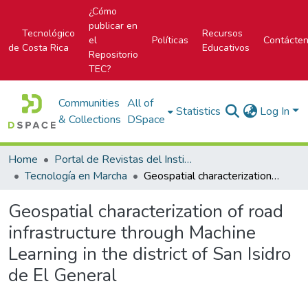
¿Cómo
publicar en
Tecnológico
Recursos
el
Políticas
Contácte
de Costa Rica
Educativos
Repositorio
TEC?
Communities
All of
Statistics
Log In
& Collections
DSpace
Home
Portal de Revistas del Instituto Tecnológico de Costa Rica
Tecnología en Marcha
Geospatial characterization of road infrastructure through Machine Learning in the district of San Isidro de El General
Geospatial characterization of road
infrastructure through Machine
Learning in the district of San Isidro
de El General