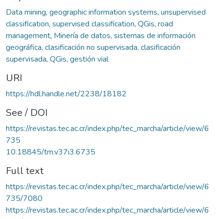
Data mining
,
geographic information systems
,
unsupervised
classification
,
supervised classification
,
QGis
,
road
management
,
Minería de datos
,
sistemas de información
geográfica
,
clasificación no supervisada
,
clasificación
supervisada
,
QGis
,
gestión vial
URI
https://hdl.handle.net/2238/18182
See / DOI
https://revistas.tec.ac.cr/index.php/tec_marcha/article/view/6
735
10.18845/tm.v37i3.6735
Full text
https://revistas.tec.ac.cr/index.php/tec_marcha/article/view/6
735/7080
https://revistas.tec.ac.cr/index.php/tec_marcha/article/view/6