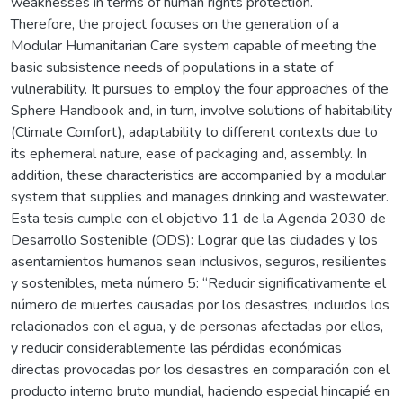
weaknesses in terms of human rights protection.
Therefore, the project focuses on the generation of a
Modular Humanitarian Care system capable of meeting the
basic subsistence needs of populations in a state of
vulnerability. It pursues to employ the four approaches of the
Sphere Handbook and, in turn, involve solutions of habitability
(Climate Comfort), adaptability to different contexts due to
its ephemeral nature, ease of packaging and, assembly. In
addition, these characteristics are accompanied by a modular
system that supplies and manages drinking and wastewater.
Esta tesis cumple con el objetivo 11 de la Agenda 2030 de
Desarrollo Sostenible (ODS): Lograr que las ciudades y los
asentamientos humanos sean inclusivos, seguros, resilientes
y sostenibles, meta número 5: “Reducir significativamente el
número de muertes causadas por los desastres, incluidos los
relacionados con el agua, y de personas afectadas por ellos,
y reducir considerablemente las pérdidas económicas
directas provocadas por los desastres en comparación con el
producto interno bruto mundial, haciendo especial hincapié en