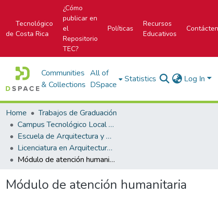
¿Cómo
publicar en
Tecnológico
Recursos
el
Políticas
Contácte
de Costa Rica
Educativos
Repositorio
TEC?
Communities
All of
Statistics
Log In
& Collections
DSpace
Home
Trabajos de Graduación
Campus Tecnológico Local San José
Escuela de Arquitectura y Urbanismo
Licenciatura en Arquitectura y Urbanismo
Módulo de atención humanitaria
Módulo de atención humanitaria