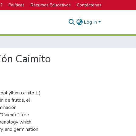
C?
Políticas
Recursos Educativos
Contáctenos
Log In
ión Caimito
ophyllum cainito L.),
n de frutos, el
minación.
 “Caimito” tree
 phenology which
ery, and germination