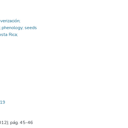
verización;
.; phenology; seeds
sta Rica;
419
012); pág. 45-46