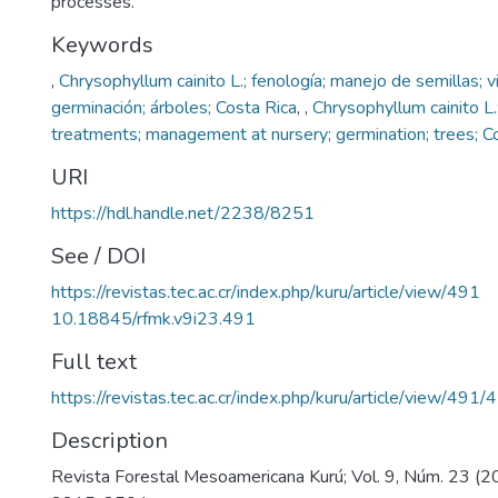
processes.
Keywords
,
Chrysophyllum cainito L.; fenología; manejo de semillas; vi
germinación; árboles; Costa Rica
,
,
Chrysophyllum cainito L
treatments; management at nursery; germination; trees; Co
URI
https://hdl.handle.net/2238/8251
See / DOI
https://revistas.tec.ac.cr/index.php/kuru/article/view/491
10.18845/rfmk.v9i23.491
Full text
https://revistas.tec.ac.cr/index.php/kuru/article/view/491/
Description
Revista Forestal Mesoamericana Kurú; Vol. 9, Núm. 23 (2