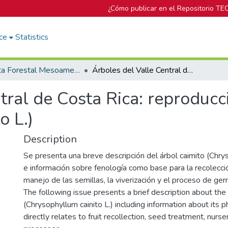
¿Cómo publicar en el Repositorio TE
ce
Statistics
Revista Forestal Mesoamericana Kurú
Árboles del Valle Central de Costa Rica: reproducción Caimito (Chrysophyllum cainito L.)
tral de Costa Rica: reproducc
o L.)
Description
Se presenta una breve descripción del árbol caimito (Chrys
e información sobre fenología como base para la recolecció
manejo de las semillas, la viverización y el proceso de ger
The following issue presents a brief description about the
(Chrysophyllum cainito L.) including information about its
directly relates to fruit recollection, seed treatment, nurs