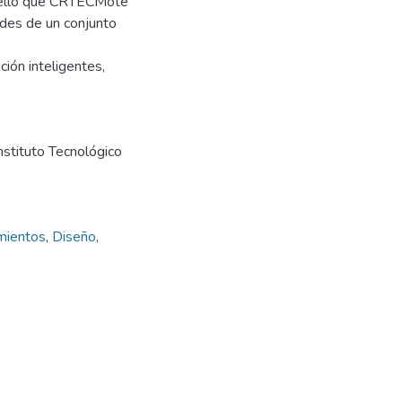
r ello que CRTECMote
ades de un conjunto
ión inteligentes,
stituto Tecnológico
mientos
,
Diseño
,