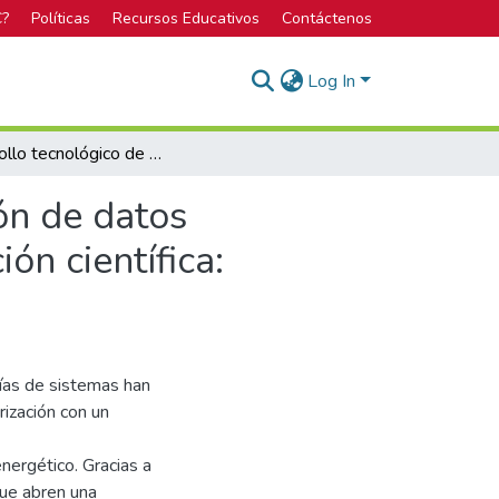
C?
Políticas
Recursos Educativos
Contáctenos
Log In
“Desarrollo tecnológico de un sistema de adquisición de datos ambientales para su uso en proyectos de investigación científica: Arquitectura abierta CRTECMote”
ón de datos
ón científica:
rías de sistemas han
ización con un
nergético. Gracias a
que abren una