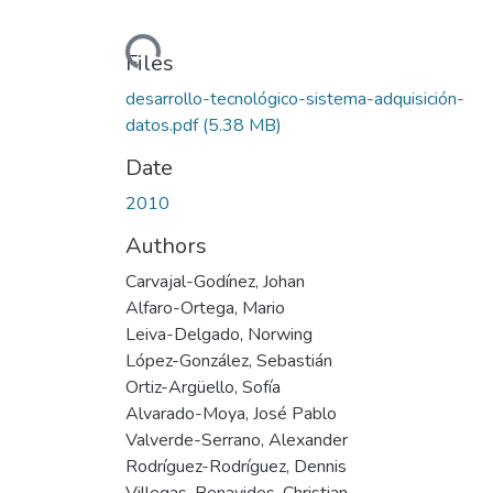
Loading...
Files
desarrollo-tecnológico-sistema-adquisición-
datos.pdf
(5.38 MB)
Date
2010
Authors
Carvajal-Godínez, Johan
Alfaro-Ortega, Mario
Leiva-Delgado, Norwing
López-González, Sebastián
Ortiz-Argüello, Sofía
Alvarado-Moya, José Pablo
Valverde-Serrano, Alexander
Rodríguez-Rodríguez, Dennis
Villegas-Benavides, Christian