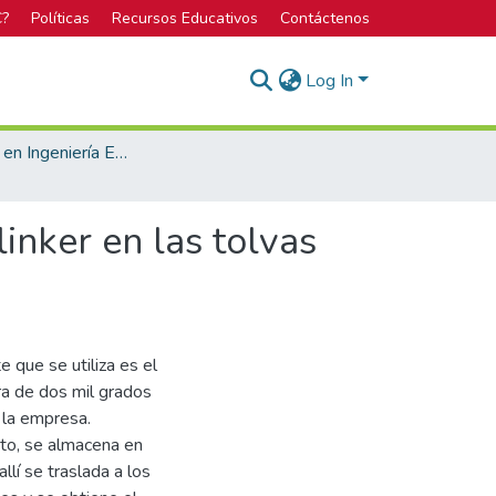
C?
Políticas
Recursos Educativos
Contáctenos
Log In
Licenciatura en Ingeniería Electrónica
inker en las tolvas
 que se utiliza es el
ra de dos mil grados
e la empresa.
nto, se almacena en
lí se traslada a los