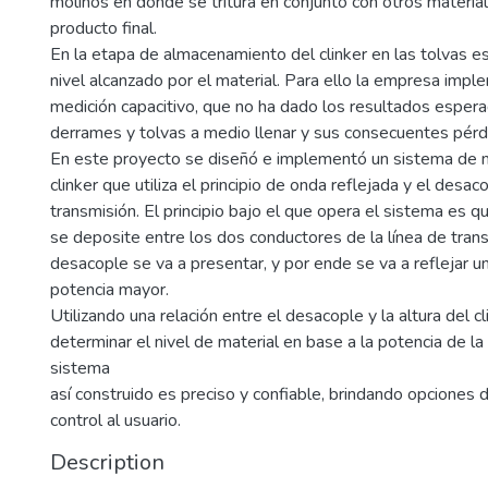
molinos en donde se tritura en conjunto con otros material
producto final.
En la etapa de almacenamiento del clinker en las tolvas e
nivel alcanzado por el material. Para ello la empresa imp
medición capacitivo, que no ha dado los resultados esper
derrames y tolvas a medio llenar y sus consecuentes pér
En este proyecto se diseñó e implementó un sistema de m
clinker que utiliza el principio de onda reflejada y el desac
transmisión. El principio bajo el que opera el sistema es q
se deposite entre los dos conductores de la línea de tran
desacople se va a presentar, y por ende se va a reflejar 
potencia mayor.
Utilizando una relación entre el desacople y la altura del cl
determinar el nivel de material en base a la potencia de la
sistema
así construido es preciso y confiable, brindando opciones d
control al usuario.
Description