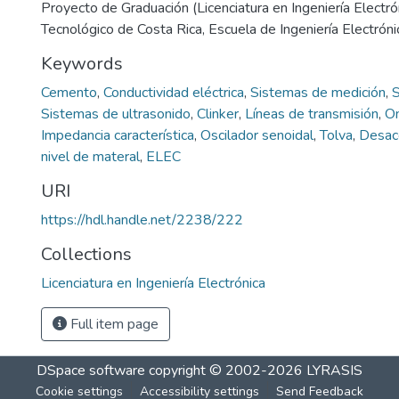
Proyecto de Graduación (Licenciatura en Ingeniería Electrón
Tecnológico de Costa Rica, Escuela de Ingeniería Electróni
Keywords
Cemento
,
Conductividad eléctrica
,
Sistemas de medición
,
S
Sistemas de ultrasonido
,
Clinker
,
Líneas de transmisión
,
On
Impedancia característica
,
Oscilador senoidal
,
Tolva
,
Desac
nivel de materal
,
ELEC
URI
https://hdl.handle.net/2238/222
Collections
Licenciatura en Ingeniería Electrónica
Full item page
DSpace software
copyright © 2002-2026
LYRASIS
Cookie settings
Accessibility settings
Send Feedback