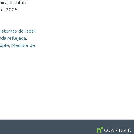
ica) Instituto
ca, 2005.
istemas de radar
,
da reflejada
,
ople
,
Medidor de
COAR Notify