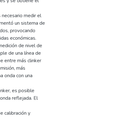
es y se obtiene el
s necesario medir el
lementó un sistema de
ados, provocando
didas económicas.
edición de nivel de
ople de una línea de
ue entre más clinker
smisión, más
una onda con una
inker, es posible
 onda reflejada. El
e calibración y