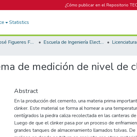
¿Cómo publicar en el Repositorio TE
ce
Statistics
Biblioteca José Figueres Ferrer
Escuela de Ingeniería Electrónica
ema de medición de nivel de cl
Abstract
En la producción del cemento, una materia prima importante
clinker. Este material se forma al hornear a una temperatu
centígrados la piedra caliza recolectada en las canteras d
Luego de que el clinker pasa por un proceso de enfriamie
grandes tanques de almacenamiento llamados tolvas. De al