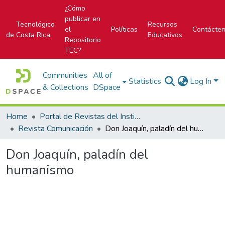
¿Cómo
publicar en
Tecnológico
Recursos
el
Políticas
Contácte
de Costa Rica
Educativos
Repositorio
TEC?
Communities
All of
Statistics
Log In
& Collections
DSpace
Home
Portal de Revistas del Instituto Tecnológico de Costa Rica
Revista Comunicación
Don Joaquín, paladín del humanismo
Don Joaquín, paladín del
humanismo