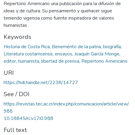
Repertorio Americano una publicación para la difusión de
ideas y de cultura. Su pensamiento y quehacer sigue
teniendo vigencia como fuente inspiradora de valores
humanistas
Keywords
Historia de Costa Rica
,
Benemérito de la patria
,
biografía
,
Literatura costarricense
,
ensayos
,
Joaquín García Monge
,
editor
,
humanista
,
libertad de prensa
,
Repertorio Americano
URI
https://hdl.handle.net/2238/14727
See / DOI
https://revistas.tec.ac.cr/index.php/comunicacion/article/view/
988
10.18845/rc.v17i0.988
Full text