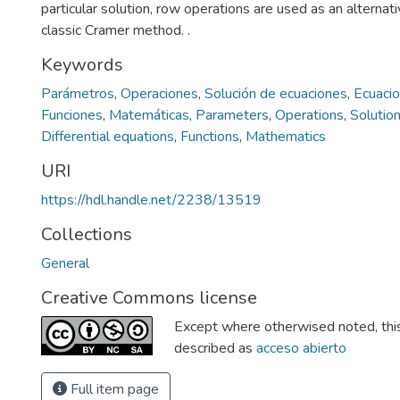
particular solution, row operations are used as an alternat
classic Cramer method. .
Keywords
Parámetros
,
Operaciones
,
Solución de ecuaciones
,
Ecuacio
Funciones
,
Matemáticas
,
Parameters
,
Operations
,
Solution
Differential equations
,
Functions
,
Mathematics
URI
https://hdl.handle.net/2238/13519
Collections
General
Creative Commons license
Except where otherwised noted, this 
described as
acceso abierto
Full item page