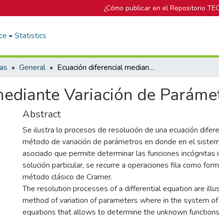
¿Cómo publicar en el Repositorio TE
ce
Statistics
cas
General
Ecuación diferencial mediante Variación de Parámetros 1
mediante Variación de Paráme
Abstract
Se ilustra lo procesos de resolución de una ecuación difer
método de variación de parámetros en donde en el siste
asociado que permite determinar las funciones incógnitas 
solución particular, se recurre a operaciones fila como form
método clásico de Cramer.
The resolution processes of a differential equation are illu
method of variation of parameters where in the system of
equations that allows to determine the unknown functions 