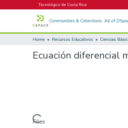
Tecnológico de Costa Rica
Communities & Collections
All of DSpa
Home
Recursos Educativos
Ciencias Bási
Ecuación diferencial 
Loading...
Files