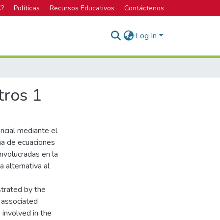
C?
Políticas
Recursos Educativos
Contáctenos
Log In
tros 1
encial mediante el
ma de ecuaciones
involucradas en la
a alternativa al
strated by the
 associated
involved in the