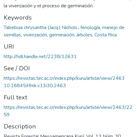
la viverización y el proceso de germinación.
Keywords
Tabebuia chrysantha (Jacq.) Nichols.
,
fenología
,
manejo de
semillas
,
viverización
,
germinación
,
árboles
,
Costa Rica
URI
http://hdl.handle.net/2238/12631
See / DOI
https://revistas.tec.ac.cr/index.php/kuru/article/view/2463
10.18845/rfmk.v13i30.2463
Full text
https://revistas.tec.ac.cr/index.php/kuru/article/view/2463/22
59
Description
Revista Forestal Mesoamericana Kurú; Vol. 13 Núm. 30