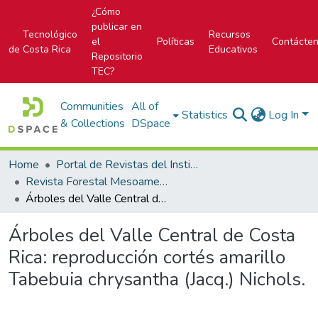
¿Cómo
publicar en
Tecnológico
Recursos
el
Políticas
Contácte
de Costa Rica
Educativos
Repositorio
TEC?
Communities
All of
Statistics
Log In
& Collections
DSpace
Home
Portal de Revistas del Instituto Tecnológico de Costa Rica
Revista Forestal Mesoamericana Kurú
Árboles del Valle Central de Costa Rica: reproducción cortés amarillo Tabebuia chrysantha (Jacq.) Nichols.
Árboles del Valle Central de Costa
Rica: reproducción cortés amarillo
Tabebuia chrysantha (Jacq.) Nichols.