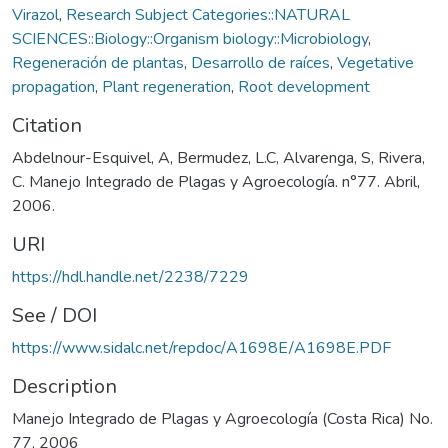
Virazol
,
Research Subject Categories::NATURAL
SCIENCES::Biology::Organism biology::Microbiology
,
Regeneración de plantas
,
Desarrollo de raíces
,
Vegetative
propagation
,
Plant regeneration
,
Root development
Citation
Abdelnour-Esquivel, A, Bermudez, L.C, Alvarenga, S, Rivera,
C. Manejo Integrado de Plagas y Agroecología. n°77. Abril,
2006.
URI
https://hdl.handle.net/2238/7229
See / DOI
https://www.sidalc.net/repdoc/A1698E/A1698E.PDF
Description
Manejo Integrado de Plagas y Agroecología (Costa Rica) No.
77, 2006