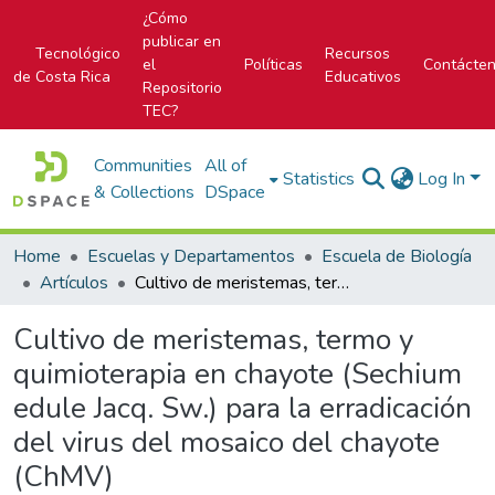
¿Cómo
publicar en
Tecnológico
Recursos
el
Políticas
Contácte
de Costa Rica
Educativos
Repositorio
TEC?
Communities
All of
Statistics
Log In
& Collections
DSpace
Home
Escuelas y Departamentos
Escuela de Biología
Artículos
Cultivo de meristemas, termo y quimioterapia en chayote (Sechium edule Jacq. Sw.) para la erradicación del virus del mosaico del chayote (ChMV)
Cultivo de meristemas, termo y
quimioterapia en chayote (Sechium
edule Jacq. Sw.) para la erradicación
del virus del mosaico del chayote
(ChMV)