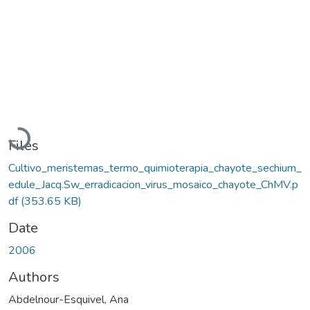
Loading...
Files
Cultivo_meristemas_termo_quimioterapia_chayote_sechium_
edule_Jacq.Sw_erradicacion_virus_mosaico_chayote_ChMV.p
df
(353.65 KB)
Date
2006
Authors
Abdelnour-Esquivel, Ana