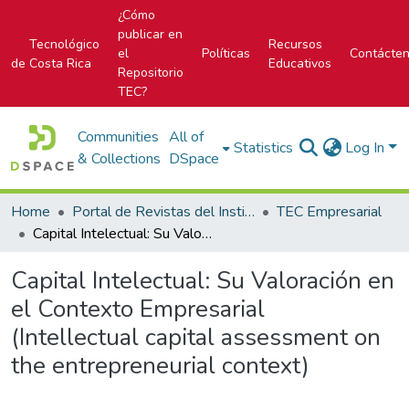
¿Cómo
publicar en
Tecnológico
Recursos
el
Políticas
Contácte
de Costa Rica
Educativos
Repositorio
TEC?
Communities
All of
Statistics
Log In
& Collections
DSpace
Home
Portal de Revistas del Instituto Tecnológico de Costa Rica
TEC Empresarial
Capital Intelectual: Su Valoración en el Contexto Empresarial (Intellectual capital assessment on the entrepreneurial context)
Capital Intelectual: Su Valoración en
el Contexto Empresarial
(Intellectual capital assessment on
the entrepreneurial context)