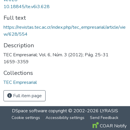
10.18845/te.v6i3.628
Full text
https://revistas.tec.ac.cr/index.php/tec_empresarial/article/vie
w/628/554
Description
TEC Empresarial; Vol. 6, Núm. 3 (2012); Pág. 25-31
1659-3359
Collections
TEC Empresarial
Full item page
DSpace software
copyright © 2002-2026
LYRASIS
Cookie settings
Accessibility settings
Send Feedback
COAR Notify