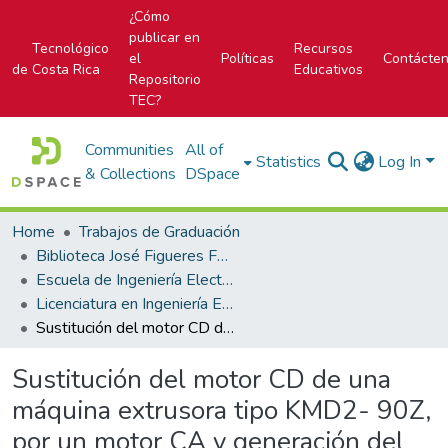
¿Cómo
publicar en
Tecnológico
Recursos
el
Políticas
Contácte
de Costa Rica
Educativos
Repositorio
TEC?
Communities
All of
Statistics
Log In
& Collections
DSpace
Home
Trabajos de Graduación
Biblioteca José Figueres Ferrer
Escuela de Ingeniería Electrónica
Licenciatura en Ingeniería Electrónica
Sustitución del motor CD de una máquina extrusora tipo KMD2- 90Z, por un motor CA y generación del módulo de control para la máquina.
Sustitución del motor CD de una
máquina extrusora tipo KMD2- 90Z,
por un motor CA y generación del