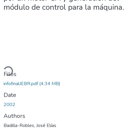
módulo de control para la máquina.
ading...
Files
infofinalJEBR.pdf
(4.34 MB)
Date
2002
Authors
Badilla-Robles, José Elías