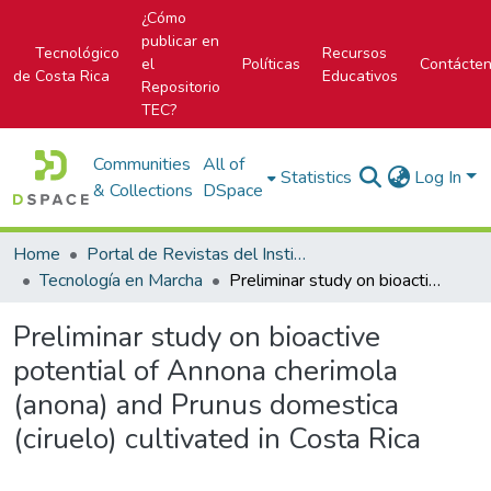
¿Cómo
publicar en
Tecnológico
Recursos
el
Políticas
Contácte
de Costa Rica
Educativos
Repositorio
TEC?
Communities
All of
Statistics
Log In
& Collections
DSpace
Home
Portal de Revistas del Instituto Tecnológico de Costa Rica
Tecnología en Marcha
Preliminar study on bioactive potential of Annona cherimola (anona) and Prunus domestica (ciruelo) cultivated in Costa Rica
Preliminar study on bioactive
potential of Annona cherimola
(anona) and Prunus domestica
(ciruelo) cultivated in Costa Rica