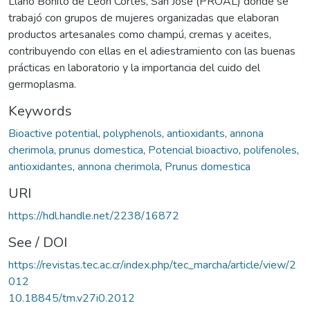
Llano Bonito de León Cortés, San José (PROAL) donde se
trabajó con grupos de mujeres organizadas que elaboran
productos artesanales como champú, cremas y aceites,
contribuyendo con ellas en el adiestramiento con las buenas
prácticas en laboratorio y la importancia del cuido del
germoplasma.
Keywords
Bioactive potential
,
polyphenols
,
antioxidants
,
annona
cherimola
,
prunus domestica
,
Potencial bioactivo
,
polifenoles
,
antioxidantes
,
annona cherimola
,
Prunus domestica
URI
https://hdl.handle.net/2238/16872
See / DOI
https://revistas.tec.ac.cr/index.php/tec_marcha/article/view/2
012
10.18845/tm.v27i0.2012