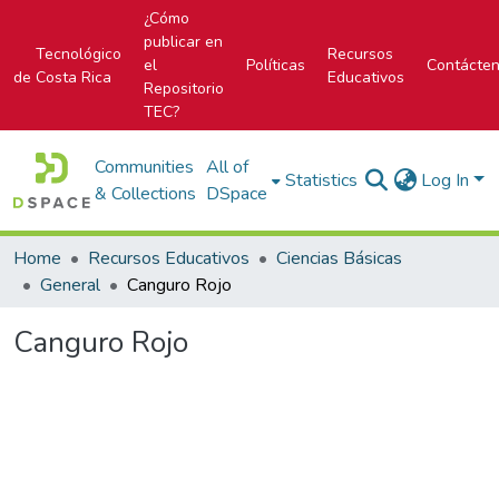
¿Cómo
publicar en
Tecnológico
Recursos
el
Políticas
Contácte
de Costa Rica
Educativos
Repositorio
TEC?
Communities
All of
Statistics
Log In
& Collections
DSpace
Home
Recursos Educativos
Ciencias Básicas
General
Canguro Rojo
Canguro Rojo