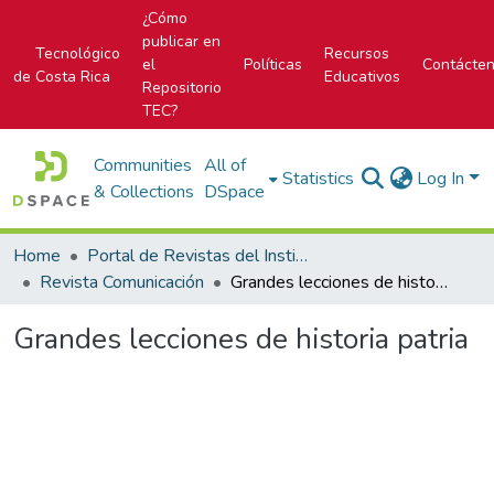
¿Cómo
publicar en
Tecnológico
Recursos
el
Políticas
Contácte
de Costa Rica
Educativos
Repositorio
TEC?
Communities
All of
Statistics
Log In
& Collections
DSpace
Home
Portal de Revistas del Instituto Tecnológico de Costa Rica
Revista Comunicación
Grandes lecciones de historia patria
Grandes lecciones de historia patria