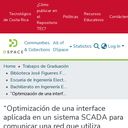
¿Cómo
publicar en
Tecnológico
Recursos
el
Políticas
Contácte
de Costa Rica
Educativos
Repositorio
TEC?
Communities
All of
Statistics
Log In
& Collections
DSpace
Home
Trabajos de Graduación
Biblioteca José Figueres Ferrer
Escuela de Ingeniería Electrónica
Bachillerato en Ingeniería Electrónica
“Optimización de una interface aplicada en un sistema SCADA para comunicar una red que utiliza protocolo ModBus con dispositivos de protección de distribución eléctrica que se manejan con protocolo ASCII”
“Optimización de una interface
aplicada en un sistema SCADA para
comunicar una red que utiliza