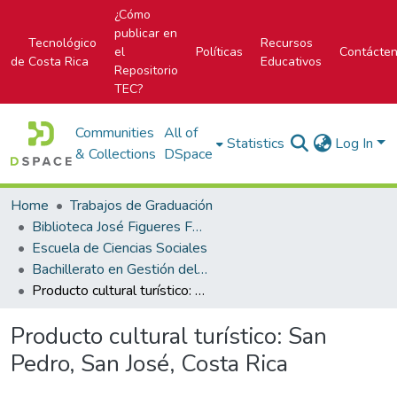
¿Cómo
publicar en
Tecnológico
Recursos
el
Políticas
Contácte
de Costa Rica
Educativos
Repositorio
TEC?
Communities
All of
Statistics
Log In
& Collections
DSpace
Home
Trabajos de Graduación
Biblioteca José Figueres Ferrer
Escuela de Ciencias Sociales
Bachillerato en Gestión del Turismo Sostenible
Producto cultural turístico: San Pedro, San José, Costa Rica
Producto cultural turístico: San
Pedro, San José, Costa Rica