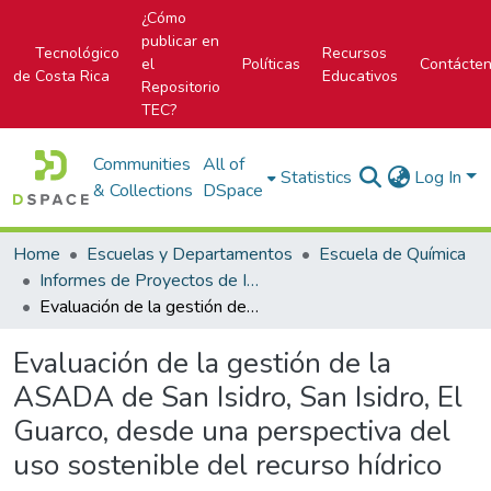
¿Cómo
publicar en
Tecnológico
Recursos
el
Políticas
Contácte
de Costa Rica
Educativos
Repositorio
TEC?
Communities
All of
Statistics
Log In
& Collections
DSpace
Home
Escuelas y Departamentos
Escuela de Química
Informes de Proyectos de Investigación
Evaluación de la gestión de la ASADA de San Isidro, San Isidro, El Guarco, desde una perspectiva del uso sostenible del recurso hídrico
Evaluación de la gestión de la
ASADA de San Isidro, San Isidro, El
Guarco, desde una perspectiva del
uso sostenible del recurso hídrico