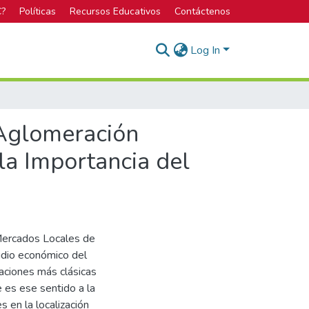
C?
Políticas
Recursos Educativos
Contáctenos
Log In
 Aglomeración
la Importancia del
Mercados Locales de
udio económico del
icaciones más clásicas
e es ese sentido a la
s en la localización