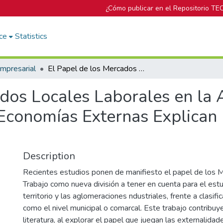
¿Cómo publicar en el Repositorio TE
ce
Statistics
mpresarial
El Papel de los Mercados Locales Laborales en la Aglomeración Industrial y cómo las Economías Externas Explican la Importancia del Territorio
ados Locales Laborales en la
 Economías Externas Explican 
Description
Recientes estudios ponen de manifiesto el papel de los 
Trabajo como nueva división a tener en cuenta para el est
territorio y las aglomeraciones ndustriales, frente a clasif
como el nivel municipal o comarcal. Este trabajo contribuy
literatura, al explorar el papel que juegan las externalidade