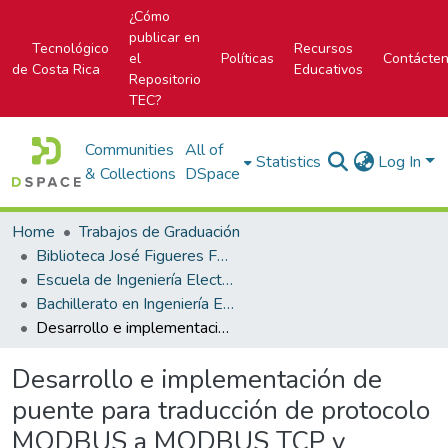
¿Cómo
publicar en
Tecnológico
Recursos
el
Políticas
Contácte
de Costa Rica
Educativos
Repositorio
TEC?
Communities
All of
Statistics
Log In
& Collections
DSpace
Home
Trabajos de Graduación
Biblioteca José Figueres Ferrer
Escuela de Ingeniería Electrónica
Bachillerato en Ingeniería Electrónica
Desarrollo e implementación de puente para traducción de protocolo MODBUS a MODBUS TCP y viceversa
Desarrollo e implementación de
puente para traducción de protocolo
MODBUS a MODBUS TCP y