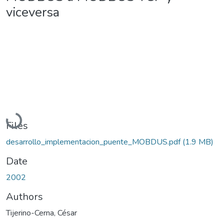
viceversa
Loading...
Files
desarrollo_implementacion_puente_MOBDUS.pdf
(1.9 MB)
Date
2002
Authors
Tijerino-Cerna, César