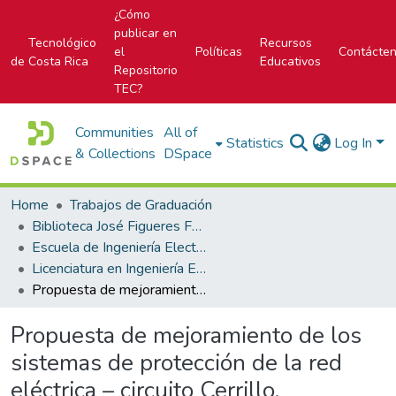
¿Cómo
publicar en
Tecnológico
Recursos
el
Políticas
Contácte
de Costa Rica
Educativos
Repositorio
TEC?
Communities
All of
Statistics
Log In
& Collections
DSpace
Home
Trabajos de Graduación
Biblioteca José Figueres Ferrer
Escuela de Ingeniería Electrónica
Licenciatura en Ingeniería Electrónica
Propuesta de mejoramiento de los sistemas de protección de la red eléctrica – circuito Cerrillo.
Propuesta de mejoramiento de los
sistemas de protección de la red
eléctrica – circuito Cerrillo.