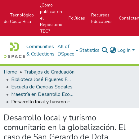
¿Cómo
publicar en
Tecnológico
Recursos
el
Políticas
Contácte
de Costa Rica
Educativos
Repositorio
TEC?
Communities
All of
Statistics
Log In
& Collections
DSpace
Home
Trabajos de Graduación
Biblioteca José Figueres Ferrer
Escuela de Ciencias Sociales
Maestría en Desarrollo Económico Local
Desarrollo local y turismo comunitario en la globalización. El caso de San Gerardo de Dota.
Desarrollo local y turismo
comunitario en la globalización. El
caso de San Gerardo de Dota.