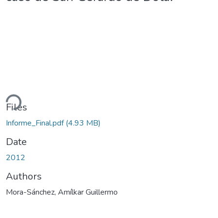
ading...
Files
Informe_Final.pdf
(4.93 MB)
Date
2012
Authors
Mora-Sánchez, Amílkar Guillermo