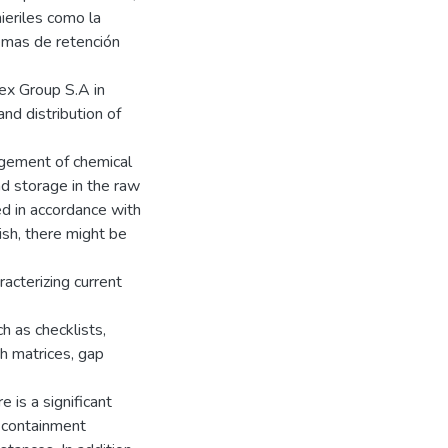
nieriles como la
emas de retención
rex Group S.A in
nd distribution of
agement of chemical
and storage in the raw
ed in accordance with
ish, there might be
acterizing current
h as checklists,
gh matrices, gap
e is a significant
ll containment