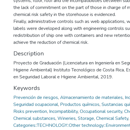
systems, floor, roof and the incompatibilities between subs
the lack of commitment on the part of those in charge of 
chemical risk safety in the storehouse is evidenced.
Finally, administrative controls such as web applications, 
labels were developed along with engineering controls su
redistribution of ship one with containers and new retent
achieve the reduction of chemical risk.
Description
Proyecto de Graduación (Licenciatura en Ingeniería en Seg
Higiene Ambiental) Instituto Tecnológico de Costa Rica, E
en Seguridad Laboral e Higiene Ambiental, 2019.
Keywords
Prevención de riesgos
,
Almacenamiento de materiales
,
In
Seguridad ocupacional
,
Productos químicos
,
Sustancias qu
Risks prevention
,
Incompatibility
,
Occupational security
,
Ch
Chemical substances
,
Wineries
,
Storage
,
Chemical Safety
Categories::TECHNOLOGY::Other technology::Environment