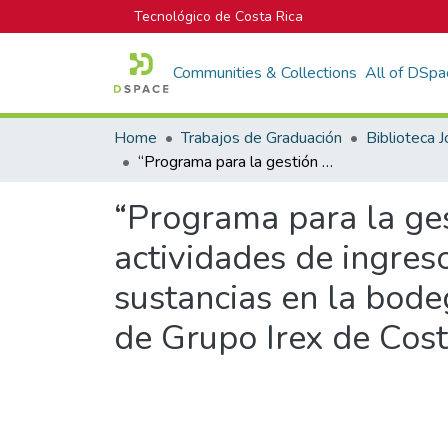
Tecnológico de Costa Rica
Communities & Collections
All of DSpa
Home
Trabajos de Graduación
“Programa para la gestión de la seguridad del riesgo químico en las actividades de ingreso, etiquetado, transporte y almacenamiento de sustancias en la bodega de materia prima de la planta división limpieza de Grupo Irex de Costa Rica S.A”
“Programa para la ges
actividades de ingres
sustancias en la bode
de Grupo Irex de Cost