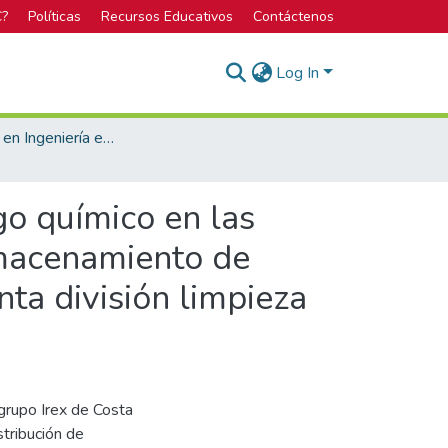
C?
Políticas
Recursos Educativos
Contáctenos
Log In
Licenciatura en Ingeniería en Seguridad Laboral e Higiene Ambiental
go químico en las
lmacenamiento de
nta división limpieza
 grupo Irex de Costa
stribución de