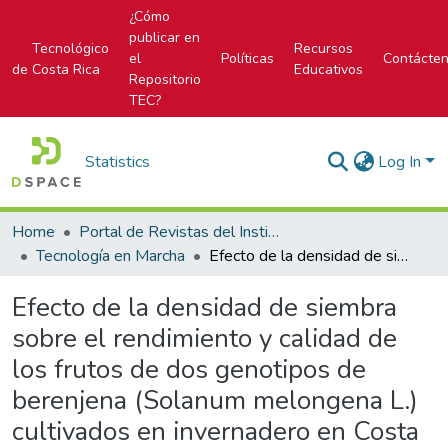
¿Cómo
publicar en
Tecnológico
Recursos
el
Políticas
Contácte
de Costa Rica
Educativos
Repositorio
TEC?
Statistics
Log In
Home
Portal de Revistas del Instituto Tecnológico de Costa Rica
Tecnología en Marcha
Efecto de la densidad de siembra sobre el rendimiento y calidad de los frutos de dos genotipos de berenjena (Solanum melongena L.) cultivados en invernadero en Costa Rica
Efecto de la densidad de siembra
sobre el rendimiento y calidad de
los frutos de dos genotipos de
berenjena (Solanum melongena L.)
cultivados en invernadero en Costa