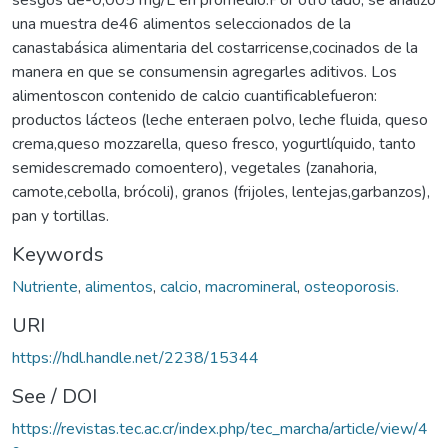
una muestra de46 alimentos seleccionados de la
canastabásica alimentaria del costarricense,cocinados de la
manera en que se consumensin agregarles aditivos. Los
alimentoscon contenido de calcio cuantificablefueron:
productos lácteos (leche enteraen polvo, leche fluida, queso
crema,queso mozzarella, queso fresco, yogurtlíquido, tanto
semidescremado comoentero), vegetales (zanahoria,
camote,cebolla, brócoli), granos (frijoles, lentejas,garbanzos),
pan y tortillas.
Keywords
Nutriente
,
alimentos
,
calcio
,
macromineral
,
osteoporosis.
URI
https://hdl.handle.net/2238/15344
See / DOI
https://revistas.tec.ac.cr/index.php/tec_marcha/article/view/4