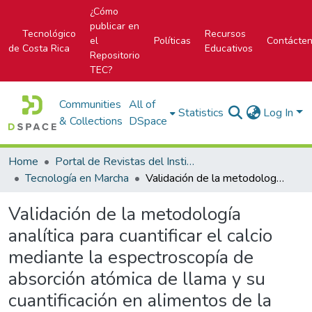
¿Cómo
publicar en
Tecnológico
Recursos
el
Políticas
Contácte
de Costa Rica
Educativos
Repositorio
TEC?
Communities
All of
Statistics
Log In
& Collections
DSpace
Home
Portal de Revistas del Instituto Tecnológico de Costa Rica
Tecnología en Marcha
Validación de la metodología analítica para cuantificar el calcio mediante la espectroscopía de absorción atómica de llama y su cuantificación en alimentos de la canasta básica costarricense
Validación de la metodología
analítica para cuantificar el calcio
mediante la espectroscopía de
absorción atómica de llama y su
cuantificación en alimentos de la