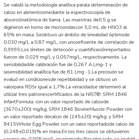
Se validó la metodología analítica parala determinación de
calcio en alimentosmediante la espectroscopía de
absorciónatómica de llama. Las muestras de0,5 g se
digirieron en horno de microondascon 5,0 mL de HNO3 al
65% en masa. Seobtuvo un ámbito de linealidad óptimode
0,030 mg/L a 0,87 mg/L, con uncoeficiente de correlación de
0,9995.Los límites de detección y cuantificaciónreportados
fueron de 0,029 mg/L y 0,057mg/L, respectivamente. La
sensibilidadde calibración fue de 0,267 A.Lmg-1 y
lasensibilidad analítica fue de 81 Lmg -1.La precisión se
evaluó en condicionesde repetibilidad y se obtuvo un
valorpara RDSr igual a 1,7%.La veracidadse determinó al
utilizar tres patronescertificados de la NIST®: SRM 1846
InfantFormula, con un valor reportado de calciode
(3670±200) mg/kg; SRM 1846 BovineMuscle Powder con
un valor reportado decalcio de (145±20) mg/kg; y SRM
8415Whole Egg Powder con un valor reportadode calcio de
(0,248±0,019)% en masa.En los tres casos se obtuvieron
sesgos de-0,005 mg/L en promedio.Por otro lado, se analizó