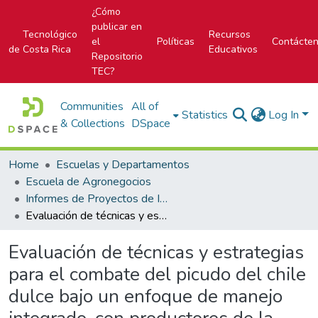
¿Cómo
publicar en
Tecnológico
Recursos
el
Políticas
Contácte
de Costa Rica
Educativos
Repositorio
TEC?
Communities
All of
Statistics
Log In
& Collections
DSpace
Home
Escuelas y Departamentos
Escuela de Agronegocios
Informes de Proyectos de Investigación
Evaluación de técnicas y estrategias para el combate del picudo del chile dulce bajo un enfoque de manejo integrado, con productores de la Corporación Hortícola Nacional
Evaluación de técnicas y estrategias
para el combate del picudo del chile
dulce bajo un enfoque de manejo