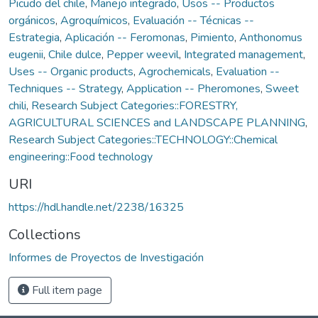
Picudo del chile
,
Manejo integrado
,
Usos -- Productos
orgánicos
,
Agroquímicos
,
Evaluación -- Técnicas --
Estrategia
,
Aplicación -- Feromonas
,
Pimiento
,
Anthonomus
eugenii
,
Chile dulce
,
Pepper weevil
,
Integrated management
,
Uses -- Organic products
,
Agrochemicals
,
Evaluation --
Techniques -- Strategy
,
Application -- Pheromones
,
Sweet
chili
,
Research Subject Categories::FORESTRY,
AGRICULTURAL SCIENCES and LANDSCAPE PLANNING
,
Research Subject Categories::TECHNOLOGY::Chemical
engineering::Food technology
URI
https://hdl.handle.net/2238/16325
Collections
Informes de Proyectos de Investigación
Full item page