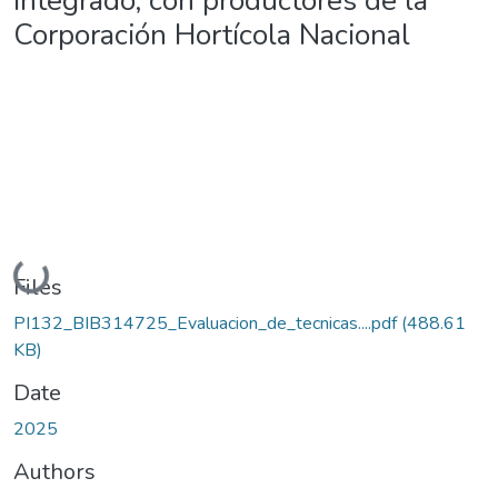
integrado, con productores de la
Corporación Hortícola Nacional
Loading...
Files
PI132_BIB314725_Evaluacion_de_tecnicas....pdf
(488.61
KB)
Date
2025
Authors