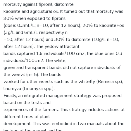
mortality against fipronil, diatomite,
kaolinite and agricultural oil. It turned out that mortality was
90% when exposed to fipronil
(dose: 0.3mL/L; n=10, after 12 hours), 20% to kaolinite+oil
(3g/L and 6mL/L respectively n
=10, after 12 hours) and 30% to diatomite (10g/L n=10,
after 12 hours). The yellow attractant
bands captured 1.6 individuals/100 cm2, the blue ones 0.3
individuals/100cm2. The white,
green and transparent bands did not capture individuals of
the weevil (n= 5). The bands
worked for other insects such as the whitefly (Bemisia sp.),
liriomyza (Liriomyza spp.).
Finally, an integrated management strategy was proposed
based on the tests and
experiences of the farmers. This strategy includes actions at
different times of plant
development. This was embodied in two manuals about the
biology of the weevil and the