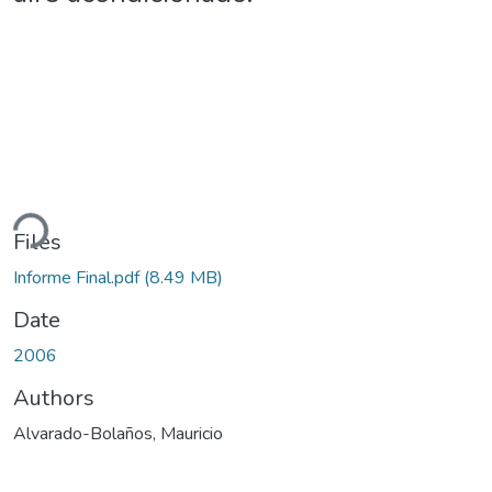
ading...
Files
Informe Final.pdf
(8.49 MB)
Date
2006
Authors
Alvarado-Bolaños, Mauricio