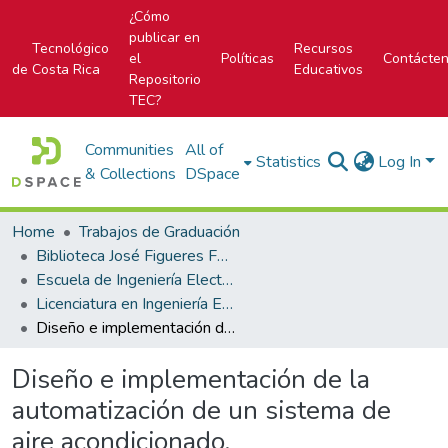
¿Cómo
publicar en
Tecnológico
Recursos
el
Políticas
Contácte
de Costa Rica
Educativos
Repositorio
TEC?
Communities
All of
Statistics
Log In
& Collections
DSpace
Home
Trabajos de Graduación
Biblioteca José Figueres Ferrer
Escuela de Ingeniería Electrónica
Licenciatura en Ingeniería Electrónica
Diseño e implementación de la automatización de un sistema de aire acondicionado.
Diseño e implementación de la
automatización de un sistema de
aire acondicionado.