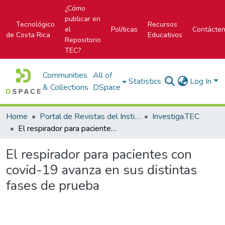
¿Cómo
publicar en
Tecnológico
Recursos
el
Políticas
Contácte
de Costa Rica
Educativos
Repositorio
TEC?
Communities
All of
Statistics
Log In
& Collections
DSpace
Home
Portal de Revistas del Instituto Tecnológico de Costa Rica
Investiga.TEC
El respirador para pacientes con covid-19 avanza en sus distintas fases de prueba
El respirador para pacientes con
covid-19 avanza en sus distintas
fases de prueba