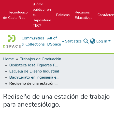
¿Cómo
publicar en
Tecnológico
Recursos
el
Políticas
Contácte
de Costa Rica
Educativos
Repositorio
TEC?
Communities
All of
Statistics
Log In
& Collections
DSpace
Home
Trabajos de Graduación
Biblioteca José Figueres Ferrer
Escuela de Diseño Industrial
Bachillerato en Ingeniería en Diseño Industrial
Rediseño de una estación de trabajo para anestesiólogo.
Rediseño de una estación de trabajo
para anestesiólogo.