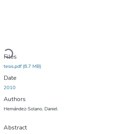
Loading...
Files
tesis.pdf
(8.7 MB)
Date
2010
Authors
Hernández-Solano, Daniel
Abstract