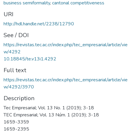
business semiformality
,
cantonal competitiveness
URI
http://hdl.handle.net/2238/12790
See / DOI
https://revistas.tec.ac.cr/index.php/tec_empresarial/article/vie
w/4292
10.18845/te.v13i1.4292
Full text
https://revistas.tec.ac.cr/index.php/tec_empresarial/article/vie
w/4292/3970
Description
Tec Empresarial; Vol. 13 No. 1 (2019); 3-18
TEC Empresarial; Vol. 13 Núm. 1 (2019); 3-18
1659-3359
1659-2395