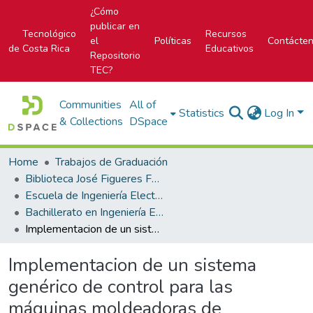
¿Cómo
publicar en
Tecnológico
Recursos
el
Políticas
Contácte
de Costa Rica
Educativos
Repositorio
TEC?
Communities
All of
Statistics
Log In
& Collections
DSpace
Home
Trabajos de Graduación
Biblioteca José Figueres Ferrer
Escuela de Ingeniería Electrónica
Bachillerato en Ingeniería Electrónica
Implementacion de un sistema genérico de control para las máquinas moldeadoras de componentes MOLD PRESS
Implementacion de un sistema
genérico de control para las
máquinas moldeadoras de