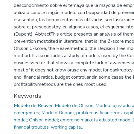
desconocimiento sobre el tema,ya que la mayoría de emp
utiliza o conoce ningún modelo con lacapacidad de prevenir
esesentido, las herramientas más utilizadas son lasrazones
sobre el presupuestoy, en algunos casos, el esquema inte
(Dupont). AbtractThis article presents an analysis of the
prevention mostcited in literature, that is, the Z-score m
Ohlson 0-score, the Beavermethod, the Decision Tree m
method. It also includes a study ofmodels used by the Co
businesssector that shows a complete lack of awarenessof
most of it does not know oruse any model for bankruptcy 
end, financial ratios, budget control andin some cases the
profitabilitymethods are the ones most used.
Keywords
Modelo de Beaver; Modelo de Ohlson; Modelo ajustado 
emergentes; Modelo Dupont; problemas financieros; capita
model; Ohlson model; emerging markets adjusted mode;
financial troubles; working capital.