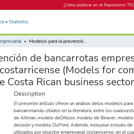
¿Cómo publicar en el Repositorio TE
ce
Statistics
mpresarial
Modelos para la prevención de bancarrotas empresariales utilizados por el sector empresarial costarricense (Models for company bankruptcy prevention used by the Costa Rican business sector)
nción de bancarrotas empresa
 costarricense (Models for c
e Costa Rican business sector
Description
El presente artículo ofrece un análisis delos modelos para
bancarrotamás citados en la literatura, entre los cualeses
de Altman, modelo deOhlson, modelo de Beaver, modelo
decisión y modelo DuPont. Además, incluyeun estudio de
utilizados por elsector empresarial costarricense, en el cua