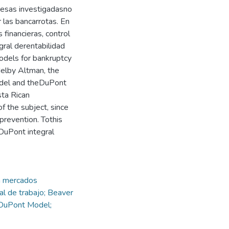
resas investigadasno
 las bancarrotas. En
 financieras, control
gral derentabilidad
models for bankruptcy
odelby Altman, the
odel and theDuPont
sta Rican
 the subject, since
prevention. Tothis
 DuPont integral
a mercados
l de trabajo; Beaver
 DuPont Model;