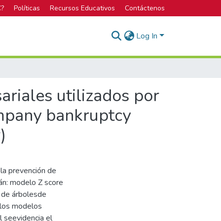
C?
Políticas
Recursos Educativos
Contáctenos
Log In
riales utilizados por
ompany bankruptcy
)
 la prevención de
tán: modelo Z score
 de árbolesde
 los modelos
l seevidencia el