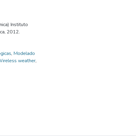
ica) Instituto
ica, 2012.
gicas
,
Modelado
ireless weather
,