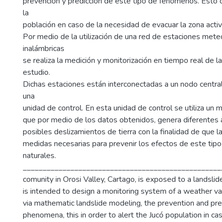
prevención y predicción de este tipo de fenómenos. Esto co
la
población en caso de la necesidad de evacuar la zona activ
Por medio de la utilización de una red de estaciones mete
inalámbricas
se realiza la medición y monitorización en tiempo real de l
estudio.
Dichas estaciones están interconectadas a un nodo central 
una
unidad de control. En esta unidad de control se utiliza u
que por medio de los datos obtenidos, genera diferentes 
posibles deslizamientos de tierra con la finalidad de que l
medidas necesarias para prevenir los efectos de este ti
naturales.
__________________________________________________
comunity in Orosi Valley, Cartago, is exposed to a landslide
is intended to design a monitoring system of a weather va
via mathematic landslide modeling, the prevention and predi
phenomena, this in order to alert the Jucó population in ca