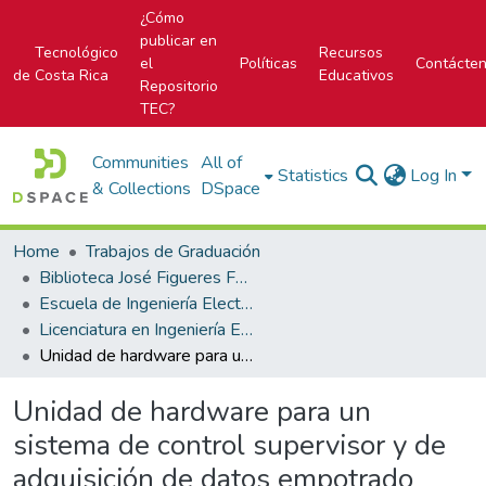
¿Cómo
publicar en
Tecnológico
Recursos
el
Políticas
Contácte
de Costa Rica
Educativos
Repositorio
TEC?
Communities
All of
Statistics
Log In
& Collections
DSpace
Home
Trabajos de Graduación
Biblioteca José Figueres Ferrer
Escuela de Ingeniería Electrónica
Licenciatura en Ingeniería Electrónica
Unidad de hardware para un sistema de control supervisor y de adquisición de datos empotrado utilizando herramientas de software libre
Unidad de hardware para un
sistema de control supervisor y de
adquisición de datos empotrado