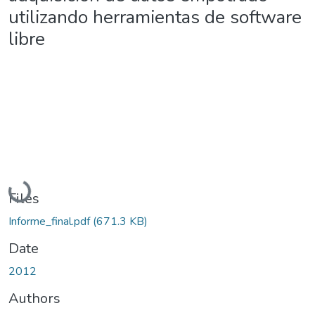
utilizando herramientas de software
libre
Loading...
Files
Informe_final.pdf
(671.3 KB)
Date
2012
Authors