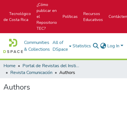
¿Cómo
publicar en
Tecnológico
Recursos
el
Políticas
Contácte
de Costa Rica
Educativos
Repositorio
TEC?
Communities
All of
Statistics
Log In
& Collections
DSpace
Home
Portal de Revistas del Instituto Tecnológico de Costa Rica
Revista Comunicación
Authors
Authors