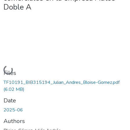
Doble A
Loading...
Files
TF10191_BIB315194_Julian_Andres_Bloise-Gomez.pdf
(6.02 MB)
Date
2025-06
Authors