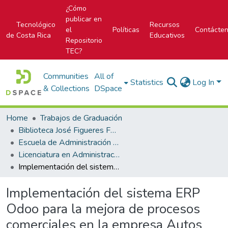
¿Cómo
publicar en
Tecnológico
Recursos
el
Políticas
Contácte
de Costa Rica
Educativos
Repositorio
TEC?
Communities
All of
Statistics
Log In
& Collections
DSpace
Home
Trabajos de Graduación
Biblioteca José Figueres Ferrer
Escuela de Administración de Tecnologías de Información (antes era Área Académica de Administración de Tecnologías de Información)
Licenciatura en Administración de Tecnología de Información
Implementación del sistema ERP Odoo para la mejora de procesos comerciales en la empresa Autos Doble A
Implementación del sistema ERP
Odoo para la mejora de procesos
comerciales en la empresa Autos